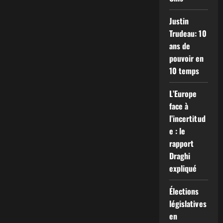
la
Séparation
Justin
entre
l’Ukraine
Trudeau: 10
et
les
ans de
États-
Unis
pouvoir en
10 temps
L’Europe
face à
l’incertitud
e : le
rapport
Draghi
expliqué
Élections
législatives
en