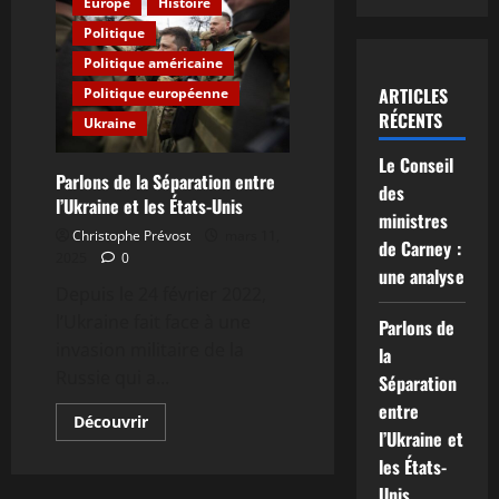
Europe
Histoire
Politique
Politique américaine
ARTICLES
Politique européenne
RÉCENTS
Ukraine
Le Conseil
Parlons de la Séparation entre
des
l’Ukraine et les États-Unis
ministres
Christophe Prévost
mars 11,
de Carney :
2025
0
une analyse
Depuis le 24 février 2022,
l’Ukraine fait face à une
Parlons de
invasion militaire de la
la
Russie qui a...
Séparation
entre
En
Découvrir
savoir
l’Ukraine et
plus
les États-
sur
Parlons
Unis
de