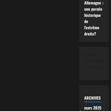
Allemagne :
une percée
historique
de
l’extrême
droite?
Aucun
commentaire
à afficher.
ARCHIVES
mars 2025