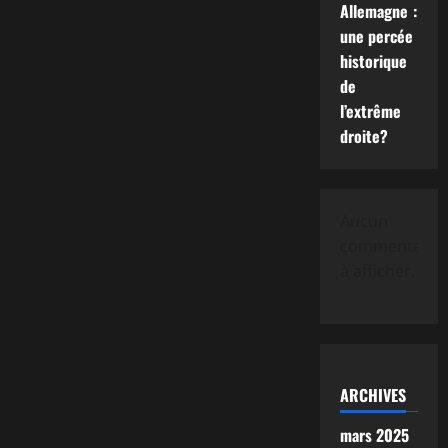
Allemagne :
une percée
historique
de
l’extrême
droite?
Aucun
commentaire
à afficher.
ARCHIVES
mars 2025