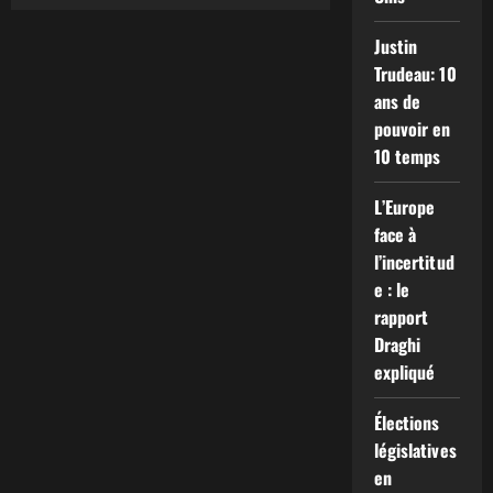
sur
Élections
législatives
Justin
en
Allemagne :
Trudeau: 10
une
percée
ans de
historique
de
pouvoir en
l’extrême
10 temps
droite?
L’Europe
face à
l’incertitud
e : le
rapport
Draghi
expliqué
Élections
législatives
en