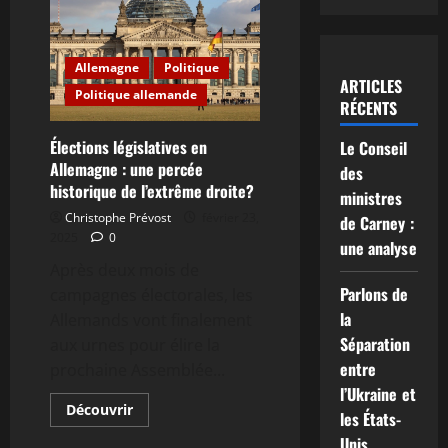
Allemagne
Politique
ARTICLES
Politique allemande
RÉCENTS
Élections législatives en
Le Conseil
Allemagne : une percée
des
historique de l’extrême droite?
ministres
Christophe Prévost
février 23,
de Carney :
2025
0
une analyse
Après deux mois de
Parlons de
campagnes électorales, les
la
Allemands vont finalement
Séparation
aux urnes pour élire la
entre
prochaine Assemblée...
l’Ukraine et
En
Découvrir
les États-
savoir
plus
Unis