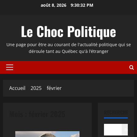
Aller
août 8, 2026
9:30:33 PM
au
contenu
Le Choc Politique
Une page pour être au courant de l'actualité politique qui se
déroule tant au Québec qu'à l’étranger
Menu
principal
Accueil
2025
février
Mois :
février 2025
RECHERCHER
Recher